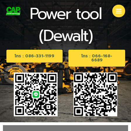
Skip
Main
Power tool
to
Men
content
(Dewalt)
โทร : 086-331-1199
โทร : 066-168-
6689